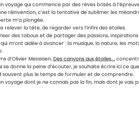
d’un voyage qui commence par des rêves brisés à l’épreuve de
d’une réinvention, c’est la tentative de sublimer les méan
perte m’a plongée.
e relever la tête, de regarder vers l’infini des étoiles.
briser des tabous et de partager des passions, inspirations
ui m’ont aidée à avancer : la musique, la nature, les mots, 
r.
vre d’Olivier Messiaen,
Des canyons aux étoiles…
, concent
i se donne la peine d’écouter, je souhaite écrire ici ce qu
 souvent plus le temps de formuler et de comprendre.
’un voyage dont je ne connais pas la fin, mais dont je vais