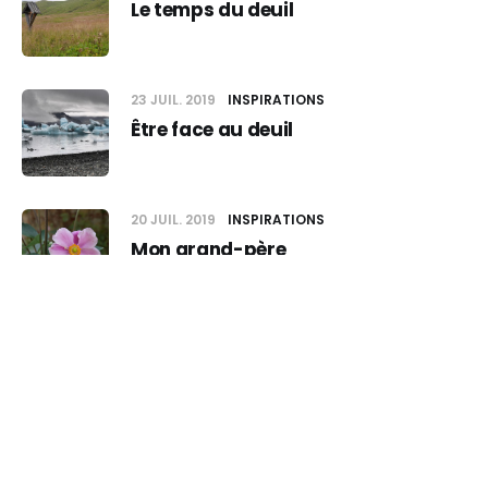
Le temps du deuil
23 JUIL. 2019
INSPIRATIONS
Être face au deuil
20 JUIL. 2019
INSPIRATIONS
Mon grand-père
07 JUIL. 2019
INSPIRATIONS
Episode
L'autre école du lâcher-prise
05 AOÛT 2026
-10s
+30s
1x
00:00:00
00:00:00
02 AVR. 2019
INSPIRATIONS